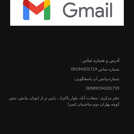
آدرس و شماره تماس :
شماره تماس 09194201719
شماره واتس آپ پاسخگویی:
00989194201719
دفتر مرکزی : سعادت آباد، بلوار پاکنژاد ، پایین تر از اتوبان نیایش، نبش
کوچه بهاران دوم ساختمان کسرا