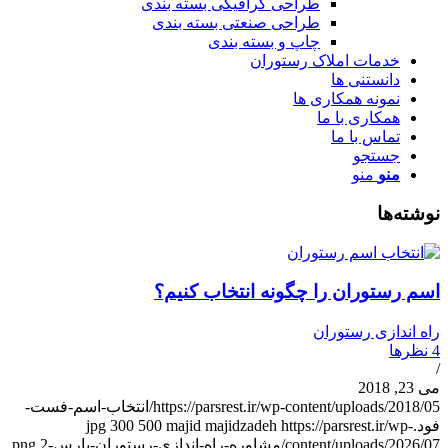
طراحی گرافیکی بسته بندی
طراحی صنعتی بسته بندی
چاپ و بسته بندی
خدمات املاک رستوران
دانستنی ها
نمونه همکاری ها
همکاری با ما
تماس با ما
جستجو
منو
منو
وشته‌ها
سم رستوران را چگونه انتخاب کنیم؟
اه اندازی رستوران
نظرها
ی 23, 2018
https://parsrest.ir/wp-content/uploads/2018/05/انتخاب-اسم-فست-
ود.jpg
https://parsrest.ir/wp-
majid majidzadeh
500
300
content/uploads/2026/0/مشاوره-راه-اندازی-رستوران-پارس-2.png