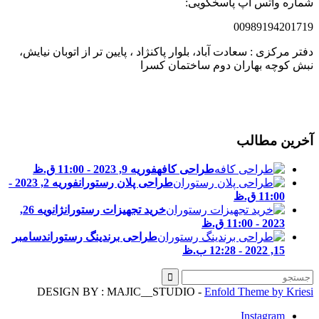
ماره واتس آپ پاسخگویی:
0098919420171
فتر مرکزی : سعادت آباد، بلوار پاکنژاد ، پایین تر از اتوبان نیایش،
بش کوچه بهاران دوم ساختمان کسرا
خرین مطالب
طراحی کافه
فوریه 9, 2023 - 11:00 ق.ظ
طراحی پلان رستوران
فوریه 2, 2023 -
11:00 ق.ظ
خرید تجهیزات رستوران
ژانویه 26,
2023 - 11:00 ق.ظ
طراحی برندینگ رستوران
دسامبر
15, 2022 - 12:28 ب.ظ
DESIGN BY : MAJIC__STUDIO -
Enfold Theme by Kries
Instagram