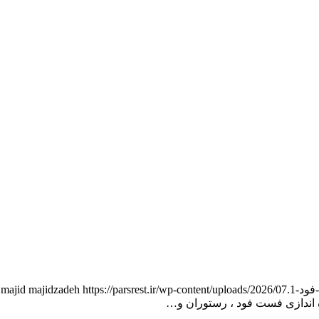
https://parsrest.ir/wp-content/uploads/2026/07/مشاوره-راه-اندازی-رستوران-پارس-2.png
majid majidzadeh
ه اندازی فست فود ، رستوران و…