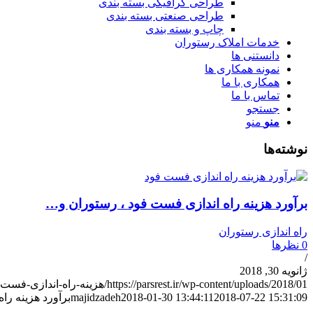
طراحی گرافیکی بسته بندی
طراحی صنعتی بسته بندی
چاپ و بسته بندی
خدمات املاک رستوران
دانستنی ها
نمونه همکاری ها
همکاری با ما
تماس با ما
جستجو
منو
منو
نوشته‌ها
برآورد هزینه راه اندازی فست فود ، رستوران و…
راه اندازی رستوران
0 نظرها
/
ژانویه 30, 2018
https://parsrest.ir/wp-content/uploads/2018/01/هزینه-راه-اندازی-فست-فود-1.jpg
2018-07-22 15:31:09
2018-01-30 13:44:11
majidzadeh
برآورد هزینه را