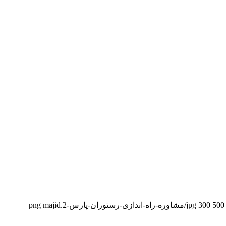
majid
300
500