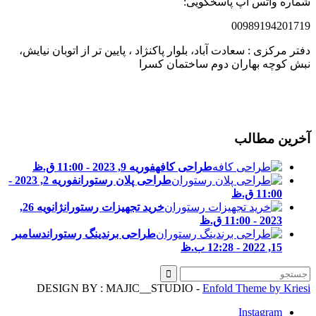
ماره واتس آپ پاسخگویی:
0098919420171
فتر مرکزی : سعادت آباد، بلوار پاکنژاد ، پایین تر از اتوبان نیایش،
بش کوچه بهاران دوم ساختمان کسرا
خرین مطالب
طراحی کافه
فوریه 9, 2023 - 11:00 ق.ظ
طراحی پلان رستوران
فوریه 2, 2023 -
11:00 ق.ظ
خرید تجهیزات رستوران
ژانویه 26,
2023 - 11:00 ق.ظ
طراحی برندینگ رستوران
دسامبر
15, 2022 - 12:28 ب.ظ
DESIGN BY : MAJIC__STUDIO -
Enfold Theme by Kries
Instagram