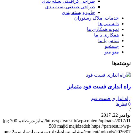
طراحی گرافیکی بسته بندی
طراحی صنعتی بسته بندی
چاپ و بسته بندی
خدمات املاک رستوران
دانستنی ها
نمونه همکاری ها
همکاری با ما
تماس با ما
جستجو
منو
منو
وشته‌ها
اه اندازی فست فود متمایز
اه اندازی فست فود
نظرها
وامبر 22, 2017
https://parsrest.ir/wp-content/uploads/2017/1/تمایز-در-طعم.jpg
300
500
majid majidzadeh
https://parsrest.ir/wp
content/uploads/2026/0/مشاوره-راه-اندازی-رستوران-پارس-2.png