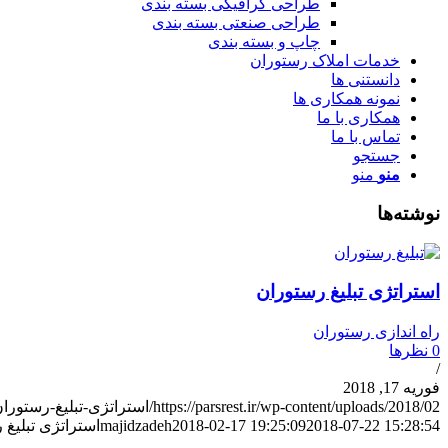
طراحی گرافیکی بسته بندی
طراحی صنعتی بسته بندی
چاپ و بسته بندی
خدمات املاک رستوران
دانستنی ها
نمونه همکاری ها
همکاری با ما
تماس با ما
جستجو
منو
منو
نوشته‌ها
استراتژی تبلیغ رستوران
راه اندازی رستوران
0 نظرها
/
فوریه 17, 2018
https://parsrest.ir/wp-content/uploads/2018/02/استراتژی-تبلیغ-رستوران.jpg
2018-07-22 15:28:54
2018-02-17 19:25:09
majidzadeh
استراتژی تبلیغ 