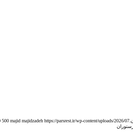
https://parsrest.ir/wp-content/uploads/2026/07/مشاوره-راه-اندازی-رستوران-پارس-2.png
majid majidzadeh
500
0
رستوران