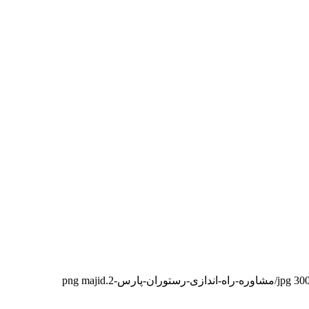
majid
30