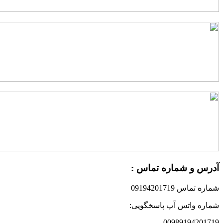
درس و شماره تماس :
ماره تماس 09194201719
ماره واتس آپ پاسخگویی:
0098919420171