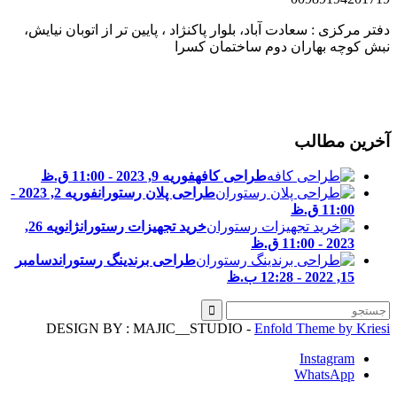
فتر مرکزی : سعادت آباد، بلوار پاکنژاد ، پایین تر از اتوبان نیایش،
بش کوچه بهاران دوم ساختمان کسرا
خرین مطالب
طراحی کافه
فوریه 9, 2023 - 11:00 ق.ظ
طراحی پلان رستوران
فوریه 2, 2023 -
11:00 ق.ظ
خرید تجهیزات رستوران
ژانویه 26,
2023 - 11:00 ق.ظ
طراحی برندینگ رستوران
دسامبر
15, 2022 - 12:28 ب.ظ
DESIGN BY : MAJIC__STUDIO -
Enfold Theme by Kries
Instagram
WhatsApp