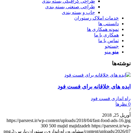
طراحی گرافیکی بسته بندی
طراحی صنعتی بسته بندی
چاپ و بسته بندی
خدمات املاک رستوران
دانستنی ها
نمونه همکاری ها
همکاری با ما
تماس با ما
جستجو
منو
منو
وشته‌ها
یده های خلاقانه برای فست فود
اه اندازی فست فود
نظرها
وریل 25, 2018
https://parsrest.ir/wp-content/uploads/2018/04/fast-food-ads-16.jp
300
500
majid majidzadeh
https://parsrest.ir/wp
content/uploads/2026/0/مشاوره-راه-اندازی-رستوران-پارس-2.png