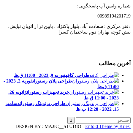
ماره واتس آپ پاسخگویی:
0098919420171
فتر مرکزی : سعادت آباد، بلوار پاکنژاد ، پایین تر از اتوبان نیایش،
بش کوچه بهاران دوم ساختمان کسرا
خرین مطالب
طراحی کافه
فوریه 9, 2023 - 11:00 ق.ظ
طراحی پلان رستوران
فوریه 2, 2023 -
11:00 ق.ظ
خرید تجهیزات رستوران
ژانویه 26,
2023 - 11:00 ق.ظ
طراحی برندینگ رستوران
دسامبر
15, 2022 - 12:28 ب.ظ
DESIGN BY : MAJIC__STUDIO -
Enfold Theme by Kries