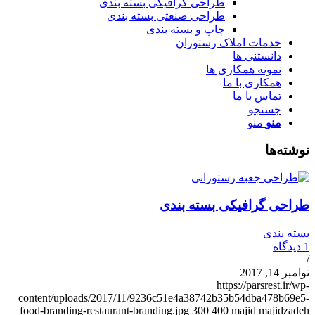
طراحی گرافیکی بسته بندی
طراحی صنعتی بسته بندی
چاپ و بسته بندی
خدمات املاک رستوران
دانستنی ها
نمونه همکاری ها
همکاری با ما
تماس با ما
جستجو
منو
منو
وشته‌ها
راحی گرافیکی بسته بندی
سته بندی
دیدگاه
وامبر 14, 2017
https://parsrest.ir/wp
content/uploads/2017/11/9236c51e4a38742b35b54dba478b69e5
food-branding-restaurant-branding.jpg
300
400
majid majidzade