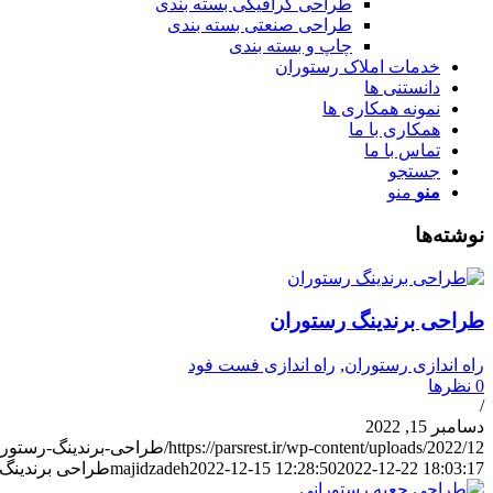
طراحی گرافیکی بسته بندی
طراحی صنعتی بسته بندی
چاپ و بسته بندی
خدمات املاک رستوران
دانستنی ها
نمونه همکاری ها
همکاری با ما
تماس با ما
جستجو
منو
منو
نوشته‌ها
طراحی برندینگ رستوران
راه اندازی رستوران
,
راه اندازی فست فود
0 نظرها
/
دسامبر 15, 2022
https://parsrest.ir/wp-content/uploads/2022/12/طراحی-برندینگ-رستوران.jpg
2022-12-22 18:03:17
2022-12-15 12:28:50
majidzadeh
طراحی برندینگ