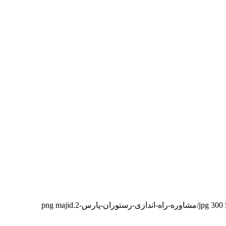
majid
300