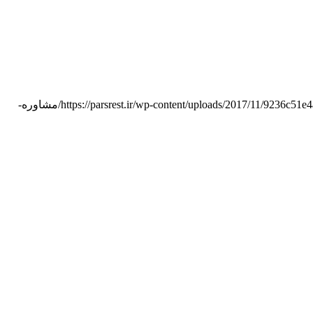
https://parsrest.ir/wp-content/uploads/2017/11/9236c5
https://parsrest.ir/wp-content/uploads/2026/07/مشاوره-