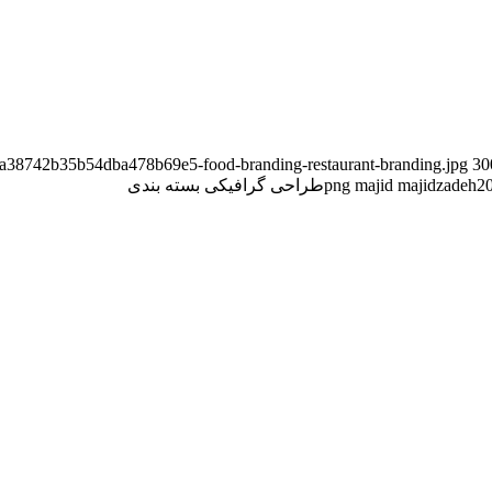
1e4a38742b35b54dba478b69e5-food-branding-restaurant-branding.jpg
30
20
majid majidzadeh
طراحی گرافیکی بسته بندی