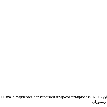
https://parsrest.ir/wp-content/uploads/2026/07/مشاوره-راه-اندازی-رستوران-پارس-2.png
majid majidzadeh
500
 رستوران