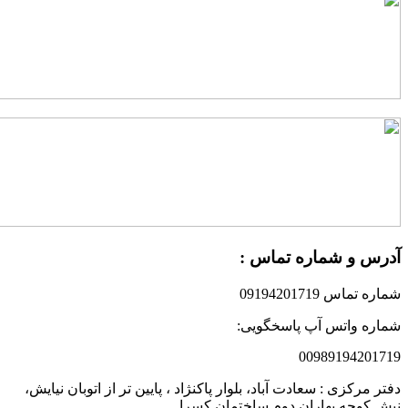
درس و شماره تماس :
ماره تماس 09194201719
ماره واتس آپ پاسخگویی:
0098919420171
فتر مرکزی : سعادت آباد، بلوار پاکنژاد ، پایین تر از اتوبان نیایش،
بش کوچه بهاران دوم ساختمان کسرا