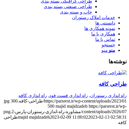
طراحی گرافیکی بسته بندی
طراحی صنعتی بسته بندی
چاپ و بسته بندی
خدمات املاک رستوران
دانستنی ها
نمونه همکاری ها
همکاری با ما
تماس با ما
جستجو
منو
منو
وشته‌ها
راحی کافه
اه اندازی رستوران
,
راه اندازی فست فود
,
راه اندازی کافه
https://parsrest.ir/wp-content/uploads/2023/0/طراحی-کافه.jpg
300
500
majid majidzadeh
https://parsrest.ir/wp
content/uploads/2026/0/مشاوره-راه-اندازی-رستوران-پارس-2.png
2023-02-13 02:58:3
2023-02-09 11:00:02
majid majidzadeh
طراحی
افه