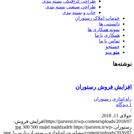
طراحی گرافیکی بسته بندی
طراحی صنعتی بسته بندی
چاپ و بسته بندی
خدمات املاک رستوران
دانستنی ها
نمونه همکاری ها
همکاری با ما
تماس با ما
جستجو
منو
منو
وشته‌ها
فزایش فروش رستوران
اه اندازی رستوران
دیدگاه
ولای 11, 2018
https://parsrest.ir/wp-content/uploads/2018/07/افزایش-فروش-
ستوران.jpg
https://parsrest.ir/wp-
majid majidzadeh
500
300
content/uploads/2026/0/مشاوره-راه-اندازی-رستوران-پارس-2.png