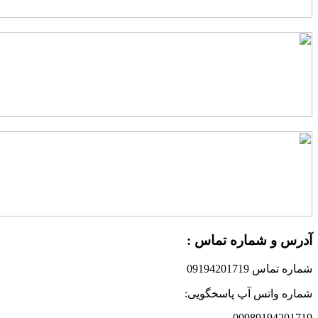
درس و شماره تماس :
ماره تماس 09194201719
ماره واتس آپ پاسخگویی:
0098919420171