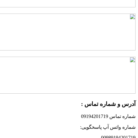
درس و شماره تماس :
ماره تماس 09194201719
ماره واتس آپ پاسخگویی:
0098919420171