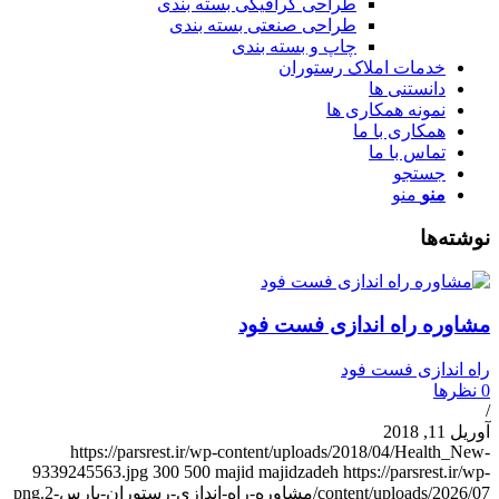
طراحی گرافیکی بسته بندی
طراحی صنعتی بسته بندی
چاپ و بسته بندی
خدمات املاک رستوران
دانستنی ها
نمونه همکاری ها
همکاری با ما
تماس با ما
جستجو
منو
منو
وشته‌ها
شاوره راه اندازی فست فود
اه اندازی فست فود
نظرها
وریل 11, 2018
https://parsrest.ir/wp-content/uploads/2018/04/Health_New
9339245563.jpg
300
500
majid majidzadeh
https://parsrest.ir/wp
content/uploads/2026/0/مشاوره-راه-اندازی-رستوران-پارس-2.png