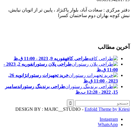
فتر مرکزی : سعادت آباد، بلوار پاکنژاد ، پایین تر از اتوبان نیایش،
بش کوچه بهاران دوم ساختمان کسرا
خرین مطالب
طراحی کافه
فوریه 9, 2023 - 11:00 ق.ظ
طراحی پلان رستوران
فوریه 2, 2023 -
11:00 ق.ظ
خرید تجهیزات رستوران
ژانویه 26,
2023 - 11:00 ق.ظ
طراحی برندینگ رستوران
دسامبر
15, 2022 - 12:28 ب.ظ
DESIGN BY : MAJIC__STUDIO -
Enfold Theme by Kries
Instagram
WhatsApp