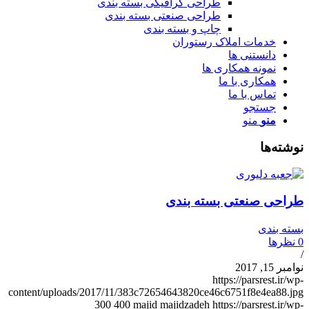
طراحی گرافیکی بسته بندی
طراحی صنعتی بسته بندی
چاپ و بسته بندی
خدمات املاک رستوران
دانستنی ها
نمونه همکاری ها
همکاری با ما
تماس با ما
جستجو
منو
منو
وشته‌ها
راحی صنعتی بسته بندی
سته بندی
نظرها
وامبر 15, 2017
https://parsrest.ir/wp
content/uploads/2017/11/383c72654643820ce46c6751f8e4ea88.jp
300
400
majid majidzadeh
https://parsrest.ir/wp