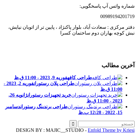
ماره واتس آپ پاسخگویی:
0098919420171
فتر مرکزی : سعادت آباد، بلوار پاکنژاد ، پایین تر از اتوبان نیایش،
بش کوچه بهاران دوم ساختمان کسرا
خرین مطالب
طراحی کافه
فوریه 9, 2023 - 11:00 ق.ظ
طراحی پلان رستوران
فوریه 2, 2023 -
11:00 ق.ظ
خرید تجهیزات رستوران
ژانویه 26,
2023 - 11:00 ق.ظ
طراحی برندینگ رستوران
دسامبر
15, 2022 - 12:28 ب.ظ
DESIGN BY : MAJIC__STUDIO -
Enfold Theme by Kries