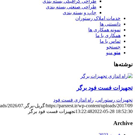
طراحی گرافیکی بسته بندی
طراحی صنعتی بسته بندی
چاپ و بسته بندی
خدمات املاک رستوران
دانستنی ها
نمونه همکاری ها
همکاری با ما
تماس با ما
جستجو
منو
منو
نوشته‌ها
تجهیزات فست فود برگر
تجهیزات رستورانی
,
راه اندازی فست فود
https://parsrest.ir/wp-content/uploads/2017/09/گریل-برگر.jpg
content/uploads/2026/07
2022-05-28 18:52:30
13:22:48
تجهیزات فست فود برگر
Archive
فوریه 2023