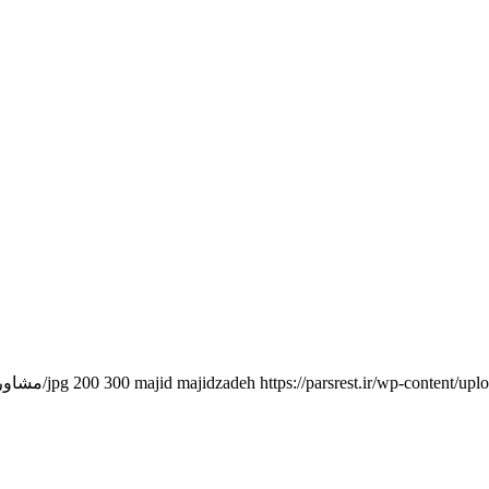
https://parsrest.ir/wp-/مشاوره-راه-اندازی-رستوران-پارس-2.png
majid majidzadeh
300
200