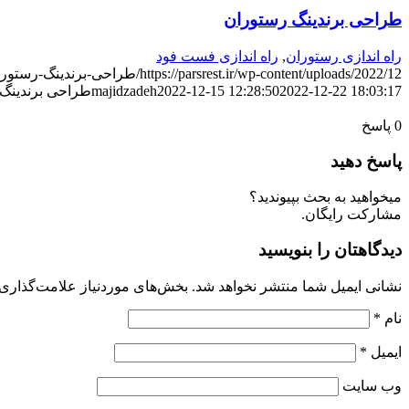
طراحی برندینگ رستوران
راه اندازی رستوران
,
راه اندازی فست فود
https://parsrest.ir/wp-content/uploads/2022/12/طراحی-برندینگ-رستوران.jpg
2022-12-22 18:03:17
2022-12-15 12:28:50
majidzadeh
طراحی برندینگ
مطالب بیشتر از راه اندازی تخصصی
0
پاسخ
پاسخ دهید
میخواهید به بحث بپیوندید؟
مشارکت رایگان.
دیدگاهتان را بنویسید
نشانی ایمیل شما منتشر نخواهد شد.
بخش‌های موردنیاز علامت‌گذاری 
نام
*
ایمیل
*
وب‌ سایت