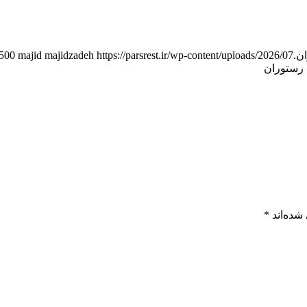
https://parsrest.ir/wp-content/uploads/2026/07/مشاوره-راه-اندازی-رستوران-پارس-2.png
majid majidzadeh
500
 رستوران
شده‌اند
*