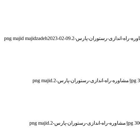
majid majidzadeh
2023-02-09
majid
3
majid
30