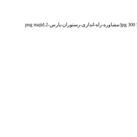
majid
300