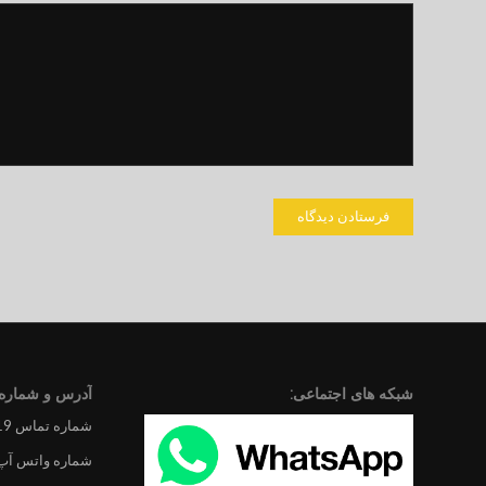
شبکه های اجتماعی:
آدرس و شماره 
شماره تماس 09194201719
شماره واتس آپ