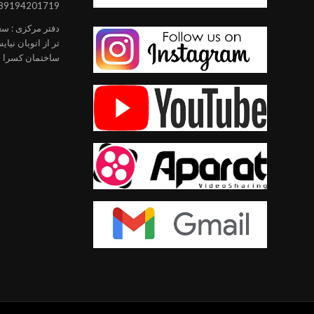
89194201719
دفتر مرکزی : سعاد
تر از اتوبان نیا
ساختمان کسرا