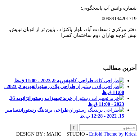
ماره واتس آپ پاسخگویی:
0098919420171
فتر مرکزی : سعادت آباد، بلوار پاکنژاد ، پایین تر از اتوبان نیایش،
بش کوچه بهاران دوم ساختمان کسرا
خرین مطالب
طراحی کافه
فوریه 9, 2023 - 11:00 ق.ظ
طراحی پلان رستوران
فوریه 2, 2023 -
11:00 ق.ظ
خرید تجهیزات رستوران
ژانویه 26,
2023 - 11:00 ق.ظ
طراحی برندینگ رستوران
دسامبر
15, 2022 - 12:28 ب.ظ
DESIGN BY : MAJIC__STUDIO -
Enfold Theme by Kries