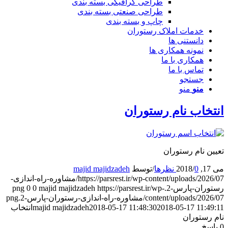
طراحی گرافیکی بسته بندی
طراحی صنعتی بسته بندی
چاپ و بسته بندی
خدمات املاک رستوران
دانستنی ها
نمونه همکاری ها
همکاری با ما
تماس با ما
جستجو
منو
منو
نتخاب نام رستوران
عیین نام رستوران
ی 17, 2018
0 نظرها
/
/
توسط
majid majidzadeh
https://parsrest.ir/wp-content/uploads/2026/07/مشاوره-راه-اندازی-
ستوران-پارس-2.png
https://parsrest.ir/wp-
majid majidzadeh
0
0
content/uploads/2026/0/مشاوره-راه-اندازی-رستوران-پارس-2.png
2018-05-17 11:49:1
2018-05-17 11:48:30
majid majidzadeh
انتخاب
ام رستوران
پاسخ