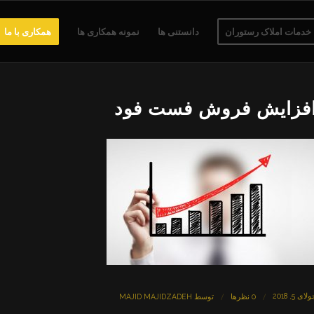
خدمات املاک رستوران
دانستنی ها
نمونه همکاری ها
همکاری با ما
فزایش فروش فست فود
لای 5, 2018
/
/
0 نظرها
توسط
MAJID MAJIDZADEH