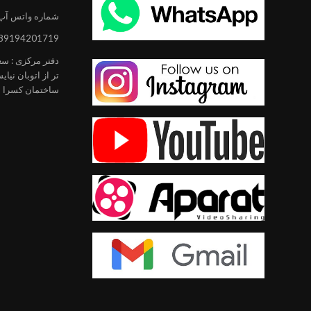
شماره واتس آپ
89194201719
دفتر مرکزی : سعاد
تر از اتوبان نیا
ساختمان کسرا