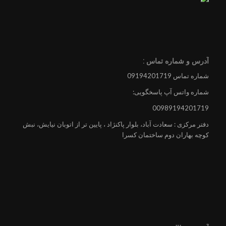
آدرس و شماره تماس :
شماره تماس 09194201719
شماره واتس آپ پاسخگویی:
00989194201719
دفتر مرکزی : سعادت آباد، بلوار پاکنژاد ، پایین تر از اتوبان نیایش، نبش
کوچه بهاران دوم ساختمان کسرا