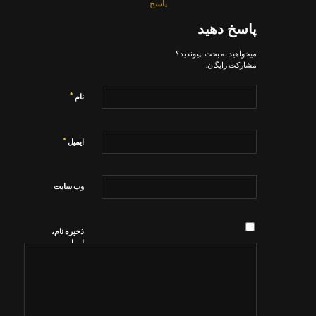
پاسخ
پاسخ دهید
میخواهید به بحث بپیوندید؟
مشارکت رایگان.
*
نام
*
ایمیل
وب‌ سایت
ذخیره نام،
ایمیل و
وبسایت من
در مرورگر
برای زمانی
که دوباره
دیدگاهی
می‌نویسم.