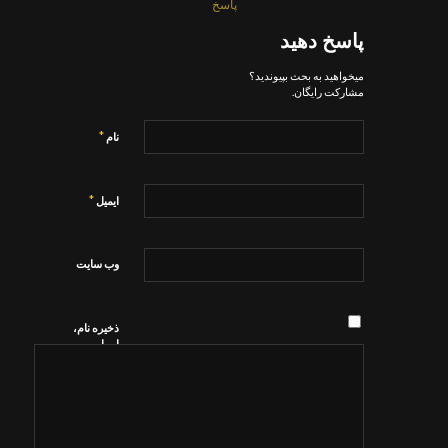
پاسخ
پاسخ دهید
میخواهید به بحث بپیوندید؟
مشارکت رایگان.
*
نام
*
ایمیل
وب‌ سایت
ذخیره نام،
ایمیل و
وبسایت من
در مرورگر
برای زمانی
که دوباره
دیدگاهی
می‌نویسم.