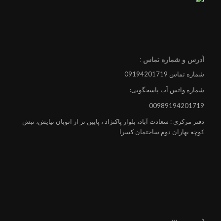
آدرس و شماره تماس :
شماره تماس 09194201719
شماره واتس آپ پاسخگویی:
00989194201719
دفتر مرکزی : سعادت آباد، بلوار پاکنژاد ، پایین تر از اتوبان نیایش، نبش
کوچه بهاران دوم ساختمان کسرا