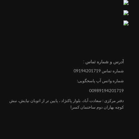
آدرس و شماره تماس :
شماره تماس 09194201719
شماره واتس آپ پاسخگویی:
00989194201719
دفتر مرکزی : سعادت آباد، بلوار پاکنژاد ، پایین تر از اتوبان نیایش، نبش
کوچه بهاران دوم ساختمان کسرا