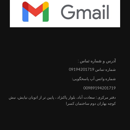
آدرس و شماره تماس :
شماره تماس 09194201719
شماره واتس آپ پاسخگویی:
00989194201719
دفتر مرکزی : سعادت آباد، بلوار پاکنژاد ، پایین تر از اتوبان نیایش، نبش
کوچه بهاران دوم ساختمان کسرا