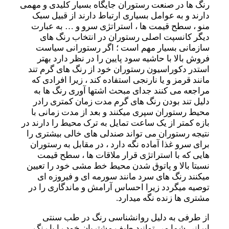
رنگ ها در صنعت رستوران جایگاه بسیار کلیدی و مهمی
دارند و به عوامل بسیاری ارتباط دارند از قبیل سبک
منو ، سطح قیمت ها ، استراتژی سرو و … به عبارت
دیگر کانسپت اصلی رستوران در انتخاب رنگ های
سازمانی بسیار مهم است ؛ اگر رستورانی سیاست
فروش بالا با حاشیه سود پایین را در نظر دارد بهتر
استدر دکوراسیون رستوران خود از رنگ های گرم تند
مانند قرمز و یا نارنجی استفاده کند ، زیرا افرادی که
مراجعه می کنند جدای مبحث اشتها آوری رنگ ها به
دلیل تند بودن رنگ های گرم مدت زمان کمتری رادر
محیط رستوران سپری میکنند و بعد از مدت زمانی با
بازه کمتر از یک ساعت تمایل به ترک محیط را دارند در
نتیجه رستوران می تواند صندلی های خالی بیشتری را
برای سرو غذا آماده نگه دارد ، در مقابل به رستوران
هایی که با استراتژی قرار ملاقات ها ، سطح قیمت
نسبتا بالا و پاتوق شدن محیط خط مشی خود را تعیین
میکنند رنگ های سرد مانند سورمه ای و فیروزه ای
توصیه میگردد زیرا احساس آرامش و ماندگاری را در
مشتری ها زنده نگه میدارد.
از طرفی به دلیل روانشناسی رنگ در طب سنتی
ایرانی شما می توانید طیف مشتریان خود را با رنگ