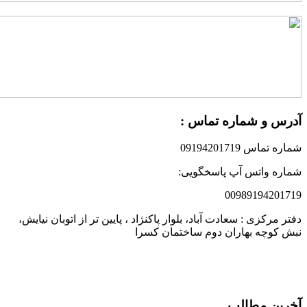
درس و شماره تماس :
ماره تماس 09194201719
ماره واتس آپ پاسخگویی:
0098919420171
فتر مرکزی : سعادت آباد، بلوار پاکنژاد ، پایین تر از اتوبان نیایش،
بش کوچه بهاران دوم ساختمان کسرا
خرین مطالب