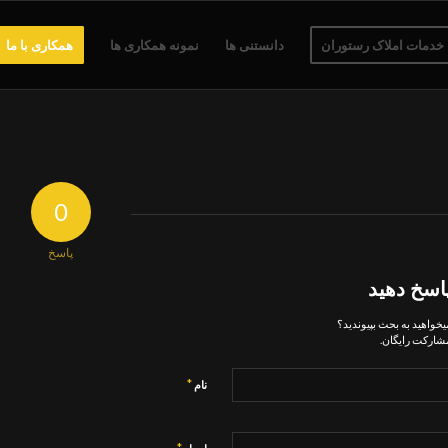
خدمات املاک رستوران
دانستنی ها
نمونه همکاری ها
همکاری با ما
0
پاسخ
اسخ دهید
یخواهید به بحث بپیوندید؟
شارکت رایگان.
*
نام