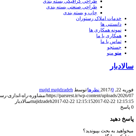
طراحی گرافیکی بسته بندی
طراحی صنعتی بسته بندی
چاپ و بسته بندی
خدمات املاک رستوران
دانستنی ها
نمونه همکاری ها
همکاری با ما
تماس با ما
جستجو
منو
منو
سالادبار
فوریه 22, 2017
0 نظرها
/
/
توسط
majid majidzadeh
https://parsrest.ir/wp-content/uploads/2026/07/مشاوره-راه-اندازی-رستوران-پارس-2.png
2017-02-22 12:15:15
2017-02-22 12:15:15
majidzadeh
سالادبار
0
پاسخ
پاسخ دهید
میخواهید به بحث بپیوندید؟