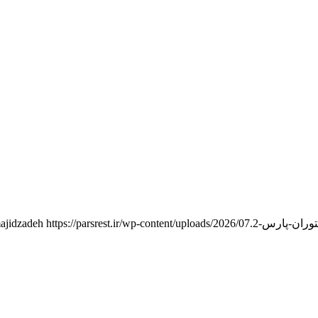
https://parsrest.ir/wp-content/uploads/2026/07/مشاوره-راه-اندازی-رستوران-پارس-2.png
ajidzadeh