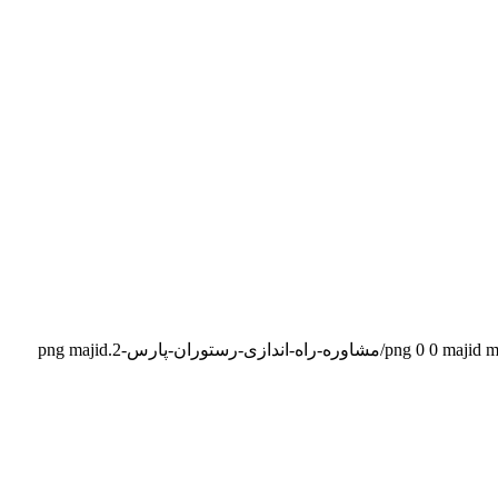
majid
0
0
majid m