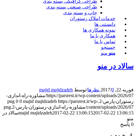
طراحی گرافیکی بسته بندی
طراحی صنعتی بسته بندی
چاپ و بسته بندی
خدمات املاک رستوران
دانستنی ها
نمونه همکاری ها
همکاری با ما
تماس با ما
جستجو
منو
منو
الاد در منو
وریه 22, 2017
0 نظرها
/
/
توسط
majid majidzadeh
https://parsrest.ir/wp-content/uploads/2026/07/مشاوره-راه-اندازی-
ستوران-پارس-2.png
https://parsrest.ir/wp-
majid majidzadeh
0
0
content/uploads/2026/0/مشاوره-راه-اندازی-رستوران-پارس-2.png
2017-02-22 13:06:1
2017-02-22 13:06:15
majid majidzadeh
سالاد در
نو
پاسخ