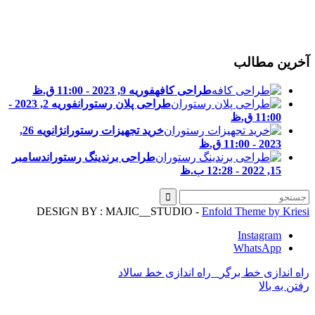
خرین مطالب
طراحی کافه
فوریه 9, 2023 - 11:00 ق.ظ
طراحی پلان رستوران
فوریه 2, 2023 -
11:00 ق.ظ
خرید تجهیزات رستوران
ژانویه 26,
2023 - 11:00 ق.ظ
طراحی برندینگ رستوران
دسامبر
15, 2022 - 12:28 ب.ظ
DESIGN BY : MAJIC__STUDIO -
Enfold Theme by Kries
Instagram
WhatsApp
اه اندازی خط برگر
راه اندازی خط سالاد
فتن به بالا