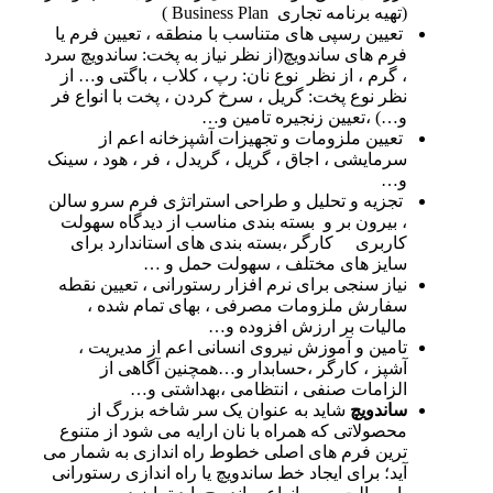
(تهیه برنامه تجاری Business Plan )
تعیین رسپی های متناسب با منطقه ، تعیین فرم یا
فرم های ساندویچ(از نظر نیاز به پخت: ساندویچ سرد
، گرم ، از نظر نوع نان: رپ ، کلاب ، باگتی و… از
نظر نوع پخت: گریل ، سرخ کردن ، پخت با انواع فر
و…) ،تعیین زنجیره تامین و…
تعیین ملزومات و تجهیزات آشپزخانه اعم از
سرمایشی ، اجاق ، گریل ، گریدل ، فر ، هود ، سینک
و…
تجزیه و تحلیل و طراحی استراتژی فرم سرو سالن
، بیرون بر و بسته بندی مناسب از دیدگاه سهولت
کاربری کارگر ،بسته بندی های استاندارد برای
سایز های مختلف ، سهولت حمل و …
نیاز سنجی برای نرم افزار رستورانی ، تعیین نقطه
سفارش ملزومات مصرفی ، بهای تمام شده ،
مالیات بر ارزش افزوده و…
تامین و آموزش نیروی انسانی اعم از مدیریت ،
آشپز ، کارگر ،حسابدار و…همچنین آگاهی از
الزامات صنفی ، انتظامی ،بهداشتی و…
ساندویچ
شاید به عنوان یک سر شاخه بزرگ از
محصولاتی که همراه با نان ارایه می شود از متنوع
ترین فرم های اصلی خطوط راه اندازی به شمار می
آید؛ برای ایجاد خط ساندویچ یا راه اندازی رستورانی