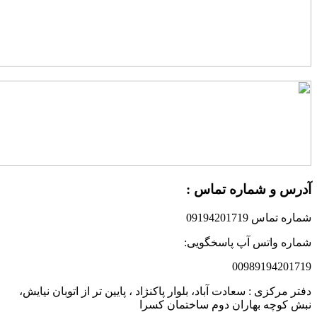
درس و شماره تماس :
ماره تماس 09194201719
ماره واتس آپ پاسخگویی:
0098919420171
فتر مرکزی : سعادت آباد، بلوار پاکنژاد ، پایین تر از اتوبان نیایش،
بش کوچه بهاران دوم ساختمان کسرا