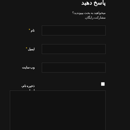
پاسخ دهید
میخواهید به بحث بپیوندید؟
مشارکت رایگان.
*
نام
*
ایمیل
وب‌ سایت
ذخیره نام،
ایمیل و
وبسایت من
در مرورگر
برای زمانی
که دوباره
دیدگاهی
می‌نویسم.