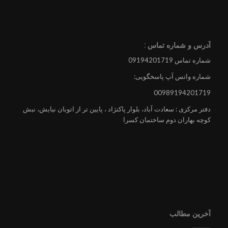
آدرس و شماره تماس :
شماره تماس 09194201719
شماره واتس آپ پاسخگویی:
00989194201719
دفتر مرکزی : سعادت آباد، بلوار پاکنژاد ، پایین تر از اتوبان نیایش، نبش
کوچه بهاران دوم ساختمان کسرا
آخرین مطالب