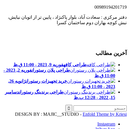
0098919420171
فتر مرکزی : سعادت آباد، بلوار پاکنژاد ، پایین تر از اتوبان نیایش،
بش کوچه بهاران دوم ساختمان کسرا
خرین مطالب
طراحی کافه
فوریه 9, 2023 - 11:00 ق.ظ
طراحی پلان رستوران
فوریه 2, 2023 -
11:00 ق.ظ
خرید تجهیزات رستوران
ژانویه 26,
2023 - 11:00 ق.ظ
طراحی برندینگ رستوران
دسامبر
15, 2022 - 12:28 ب.ظ
DESIGN BY : MAJIC__STUDIO -
Enfold Theme by Kries
Instagram