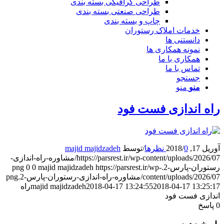
طراحی گرافیکی بسته بندی
طراحی صنعتی بسته بندی
چاپ و بسته بندی
خدمات املاک رستوران
دانستنی ها
نمونه همکاری ها
همکاری با ما
تماس با ما
جستجو
منو
منو
اه اندازی فست فود
وریل 17, 2018
0 نظرها
/
/
توسط
majid majidzadeh
https://parsrest.ir/wp-content/uploads/2026/07/مشاوره-راه-اندازی-
ستوران-پارس-2.png
https://parsrest.ir/wp-
majid majidzadeh
0
0
content/uploads/2026/0/مشاوره-راه-اندازی-رستوران-پارس-2.png
2018-04-17 13:25:1
2018-04-17 13:24:55
majid majidzadeh
راه
ندازی فست فود
پاسخ