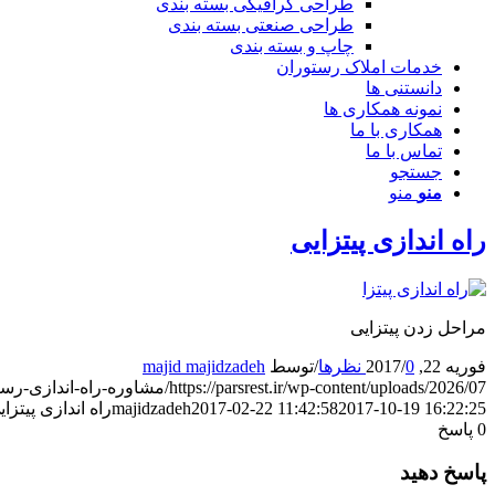
طراحی گرافیکی بسته بندی
طراحی صنعتی بسته بندی
چاپ و بسته بندی
خدمات املاک رستوران
دانستنی ها
نمونه همکاری ها
همکاری با ما
تماس با ما
جستجو
منو
منو
راه اندازی پیتزایی
مراحل زدن پیتزایی
فوریه 22, 2017
0 نظرها
/
/
توسط
majid majidzadeh
https://parsrest.ir/wp-content/uploads/2026/07/مشاوره-راه-اندازی-رستوران-پارس-2.png
2017-10-19 16:22:25
2017-02-22 11:42:58
majidzadeh
راه اندازی پیتزای
0
پاسخ
پاسخ دهید