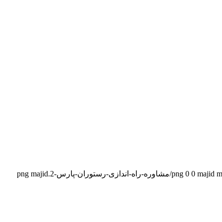
majid
0
0
majid m