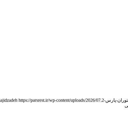
https://parsrest.ir/wp-content/uploads/2026/07/مشاوره-راه-اندازی-رستوران-پارس-2.png
ajidzadeh
ی