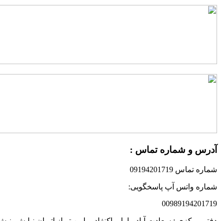
آدرس و شماره تماس :
شماره تماس 09194201719
شماره واتس آپ پاسخگویی:
00989194201719
دفتر مرکزی : سعادت آباد، بلوار پاکنژاد ، پایین تر از اتوبان نیایش،