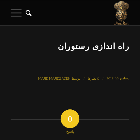
راه اندازی رستوران
دسامبر 10, 2017
/
/
0 نظرها
توسط
MAJID MAJIDZADEH
0
پاسخ