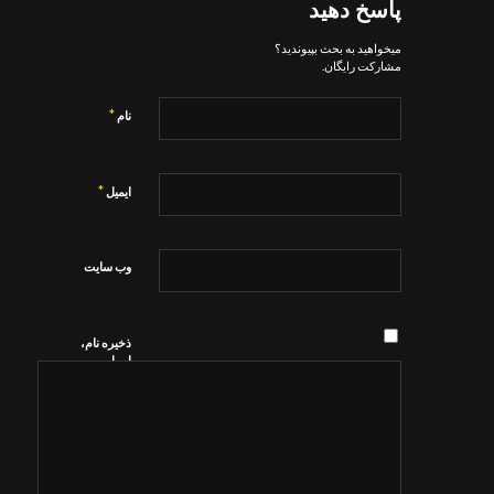
پاسخ دهید
میخواهید به بحث بپیوندید؟
مشارکت رایگان.
*
نام
*
ایمیل
وب‌ سایت
ذخیره نام،
ایمیل و
وبسایت من
در مرورگر
برای زمانی
که دوباره
دیدگاهی
می‌نویسم.