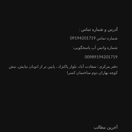
آدرس و شماره تماس :
شماره تماس 09194201719
شماره واتس آپ پاسخگویی:
00989194201719
دفتر مرکزی : سعادت آباد، بلوار پاکنژاد ، پایین تر از اتوبان نیایش، نبش
کوچه بهاران دوم ساختمان کسرا
آخرین مطالب