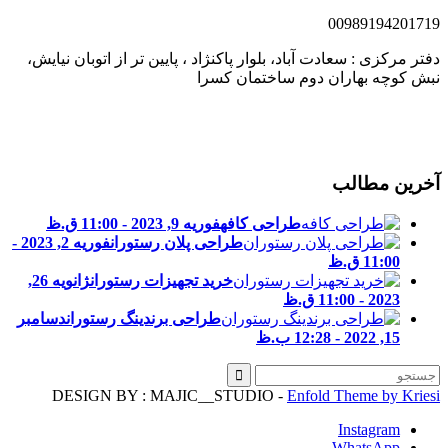
0098919420171
فتر مرکزی : سعادت آباد، بلوار پاکنژاد ، پایین تر از اتوبان نیایش،
بش کوچه بهاران دوم ساختمان کسرا
خرین مطالب
طراحی کافه
فوریه 9, 2023 - 11:00 ق.ظ
طراحی پلان رستوران
فوریه 2, 2023 -
11:00 ق.ظ
خرید تجهیزات رستوران
ژانویه 26,
2023 - 11:00 ق.ظ
طراحی برندینگ رستوران
دسامبر
15, 2022 - 12:28 ب.ظ
DESIGN BY : MAJIC__STUDIO -
Enfold Theme by Kries
Instagram
WhatsApp