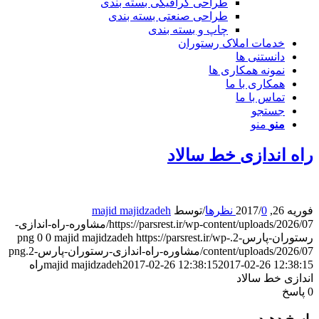
طراحی گرافیکی بسته بندی
طراحی صنعتی بسته بندی
چاپ و بسته بندی
خدمات املاک رستوران
دانستنی ها
نمونه همکاری ها
همکاری با ما
تماس با ما
جستجو
منو
منو
اه اندازی خط سالاد
وریه 26, 2017
0 نظرها
/
/
توسط
majid majidzadeh
https://parsrest.ir/wp-content/uploads/2026/07/مشاوره-راه-اندازی-
ستوران-پارس-2.png
https://parsrest.ir/wp-
majid majidzadeh
0
0
content/uploads/2026/0/مشاوره-راه-اندازی-رستوران-پارس-2.png
2017-02-26 12:38:1
2017-02-26 12:38:15
majid majidzadeh
راه
ندازی خط سالاد
پاسخ