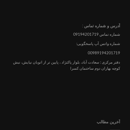
آدرس و شماره تماس :
شماره تماس 09194201719
شماره واتس آپ پاسخگویی:
00989194201719
دفتر مرکزی : سعادت آباد، بلوار پاکنژاد ، پایین تر از اتوبان نیایش، نبش
کوچه بهاران دوم ساختمان کسرا
آخرین مطالب