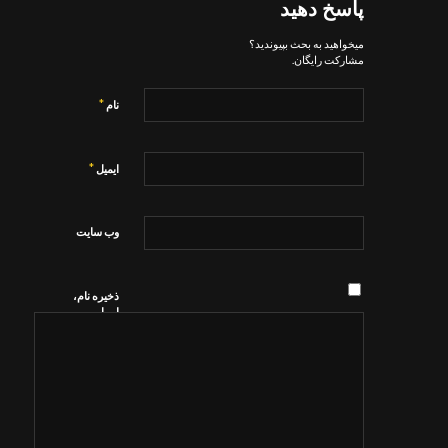
پاسخ دهید
میخواهید به بحث بپیوندید؟
مشارکت رایگان.
*
نام
*
ایمیل
وب‌ سایت
ذخیره نام،
ایمیل و
وبسایت من
در مرورگر
برای زمانی
که دوباره
دیدگاهی
می‌نویسم.