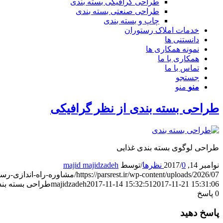
طراحی گرافیکی بسته بندی
طراحی صنعتی بسته بندی
چاپ و بسته بندی
خدمات املاک رستوران
دانستنی ها
نمونه همکاری ها
همکاری با ما
تماس با ما
جستجو
منو
منو
طراحی بسته بندی از نظر گرافیکی
طراحی لوگوی بسته بندی غذایی
نوامبر 14, 2017
0 نظرها
/
/
توسط
majid majidzadeh
https://parsrest.ir/wp-content/uploads/2026/07/مشاوره-راه-اندازی-رستوران-پارس-2.png
2017-11-21 15:31:06
2017-11-14 15:32:51
majidzadeh
طراحی بسته بند
0
پاسخ
پاسخ دهید