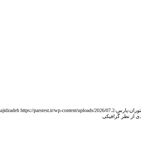
https://parsrest.ir/wp-content/uploads/2026/07/مشاوره-راه-اندازی-رستوران-پارس-2.png
ajidzadeh
ی از نظر گرافیکی