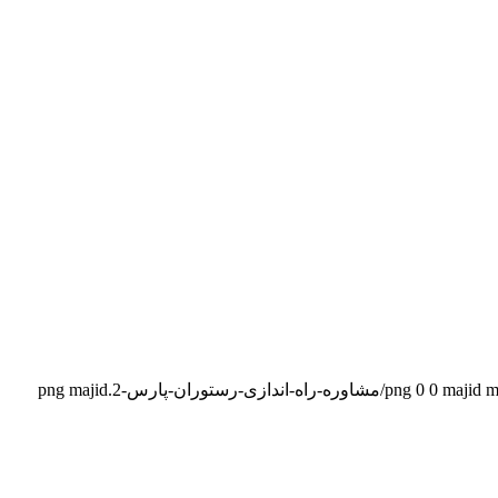
majid
0
0
majid m