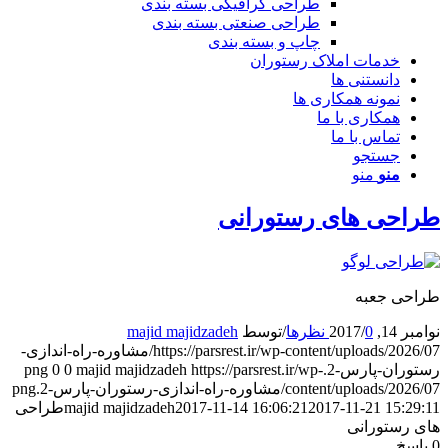
طراحی گرافیکی بسته بندی
طراحی صنعتی بسته بندی
چاپ و بسته بندی
خدمات املاک رستوران
دانستنی ها
نمونه همکاری ها
همکاری با ما
تماس با ما
جستجو
منو
منو
راحی های رستورانی
راحی جعبه
وامبر 14, 2017
0 نظرها
/
/
توسط
majid majidzadeh
https://parsrest.ir/wp-content/uploads/2026/07/مشاوره-راه-اندازی-
ستوران-پارس-2.png
https://parsrest.ir/wp-
majid majidzadeh
0
0
content/uploads/2026/0/مشاوره-راه-اندازی-رستوران-پارس-2.png
2017-11-21 15:29:1
2017-11-14 16:06:21
majid majidzadeh
طراحی
ای رستورانی
پاسخ