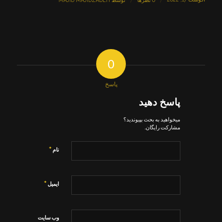
/
/
0 نظرها
توسط
MAJID MAJIDZADEH
0
پاسخ
پاسخ دهید
میخواهید به بحث بپیوندید؟
مشارکت رایگان.
*
نام
*
ایمیل
وب‌ سایت