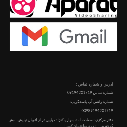
آدرس و شماره تماس :
شماره تماس 09194201719
شماره واتس آپ پاسخگویی:
00989194201719
دفتر مرکزی : سعادت آباد، بلوار پاکنژاد ، پایین تر از اتوبان نیایش، نبش
کوچه بهاران دوم ساختمان کسرا