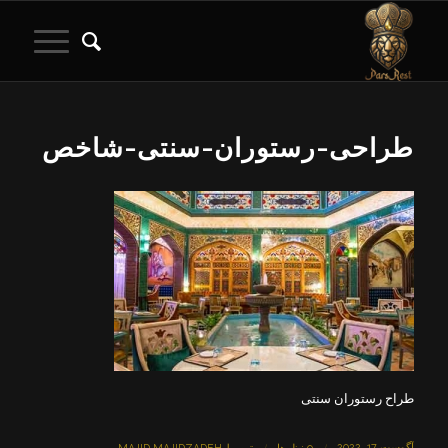
طراحی-رستوران-سنتی-شاخص
طراح رستوران سنتی
آگوست 17, 2022