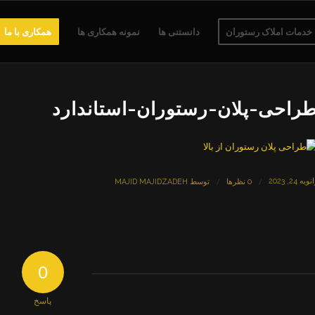
خدمات املاک رستوران
دانستنی ها
نمونه همکاری ها
همکاری با ما
راحی-پلان-رستوران-استاندارد
ویه 24, 2023
/
/
0 نظرها
توسط
MAJID MAJIDZADEH
0
پاسخ