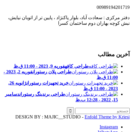
0098919420171
فتر مرکزی : سعادت آباد، بلوار پاکنژاد ، پایین تر از اتوبان نیایش،
بش کوچه بهاران دوم ساختمان کسرا
خرین مطالب
طراحی کافه
فوریه 9, 2023 - 11:00 ق.ظ
طراحی پلان رستوران
فوریه 2, 2023 -
11:00 ق.ظ
خرید تجهیزات رستوران
ژانویه 26,
2023 - 11:00 ق.ظ
طراحی برندینگ رستوران
دسامبر
15, 2022 - 12:28 ب.ظ
DESIGN BY : MAJIC__STUDIO -
Enfold Theme by Kries
Instagram