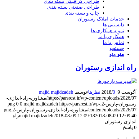
طراحی گرافیکی بسته بندی
طراحی صنعتی بسته بندی
چاپ و بسته بندی
خدمات املاک رستوران
دانستنی ها
نمونه همکاری ها
همکاری با ما
تماس با ما
جستجو
منو
منو
اه اندازی رستوران
گوست 9, 2018
0 نظرها
/
/
توسط
majid majidzadeh
https://parsrest.ir/wp-content/uploads/2026/07/مشاوره-راه-اندازی-
ستوران-پارس-2.png
https://parsrest.ir/wp-
majid majidzadeh
0
0
content/uploads/2026/0/مشاوره-راه-اندازی-رستوران-پارس-2.png
2018-08-09 12:09:4
2018-08-09 12:09:18
majid majidzadeh
راه
ندازی رستوران
پاسخ