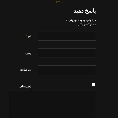
پاسخ
پاسخ دهید
میخواهید به بحث بپیوندید؟
مشارکت رایگان.
*
نام
*
ایمیل
وب‌ سایت
ذخیره نام،
ایمیل و
وبسایت من
در مرورگر
برای زمانی
که دوباره
دیدگاهی
می‌نویسم.