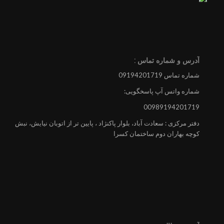
آدرس و شماره تماس :
شماره تماس 09194201719
شماره واتس آپ پاسخگویی:
00989194201719
دفتر مرکزی : سعادت آباد، بلوار پاکنژاد ، پایین تر از اتوبان نیایش، نبش
کوچه بهاران دوم ساختمان کسرا