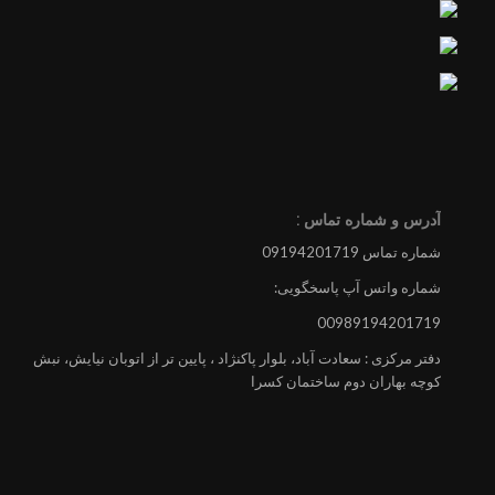
آدرس و شماره تماس :
شماره تماس 09194201719
شماره واتس آپ پاسخگویی:
00989194201719
دفتر مرکزی : سعادت آباد، بلوار پاکنژاد ، پایین تر از اتوبان نیایش، نبش
کوچه بهاران دوم ساختمان کسرا