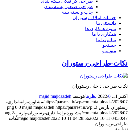
طراحی گرافیکی بسته بندی
طراحی صنعتی بسته بندی
چاپ و بسته بندی
خدمات املاک رستوران
دانستنی ها
نمونه همکاری ها
همکاری با ما
تماس با ما
جستجو
منو
منو
کات-طراحی-رستوران
کات طراحی داخلی رستوران
کتبر 11, 2022
0 نظرها
/
/
توسط
majid majidzadeh
https://parsrest.ir/wp-content/uploads/2026/07/مشاوره-راه-اندازی-
ستوران-پارس-2.png
https://parsrest.ir/wp-
majid majidzadeh
0
0
content/uploads/2026/0/مشاوره-راه-اندازی-رستوران-پارس-2.png
2022-10-11 04:30:4
2022-10-11 04:28:56
majid majidzadeh
نکات-
راحی-رستوران
پاسخ