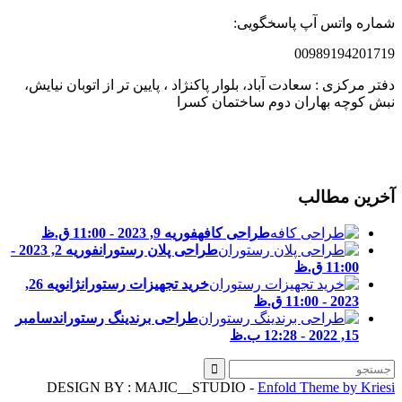
ماره واتس آپ پاسخگویی:
0098919420171
فتر مرکزی : سعادت آباد، بلوار پاکنژاد ، پایین تر از اتوبان نیایش،
بش کوچه بهاران دوم ساختمان کسرا
خرین مطالب
طراحی کافه
فوریه 9, 2023 - 11:00 ق.ظ
طراحی پلان رستوران
فوریه 2, 2023 -
11:00 ق.ظ
خرید تجهیزات رستوران
ژانویه 26,
2023 - 11:00 ق.ظ
طراحی برندینگ رستوران
دسامبر
15, 2022 - 12:28 ب.ظ
DESIGN BY : MAJIC__STUDIO -
Enfold Theme by Kries