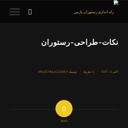
نکات-طراحی-رستوران
اکتبر 11, 2022
/
/
0 نظرها
توسط
MAJID MAJIDZADEH
0
پاسخ