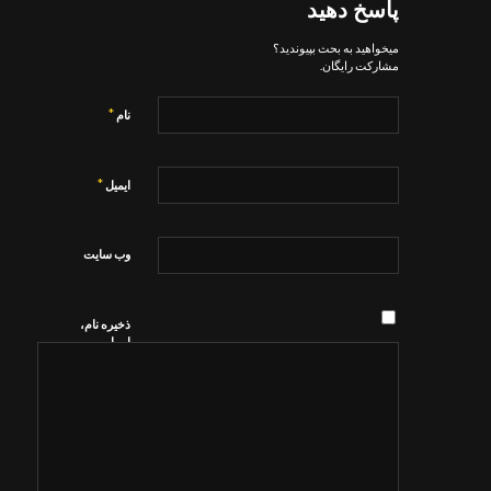
پاسخ دهید
میخواهید به بحث بپیوندید؟
مشارکت رایگان.
*
نام
*
ایمیل
وب‌ سایت
ذخیره نام،
ایمیل و
وبسایت من
در مرورگر
برای زمانی
که دوباره
دیدگاهی
می‌نویسم.