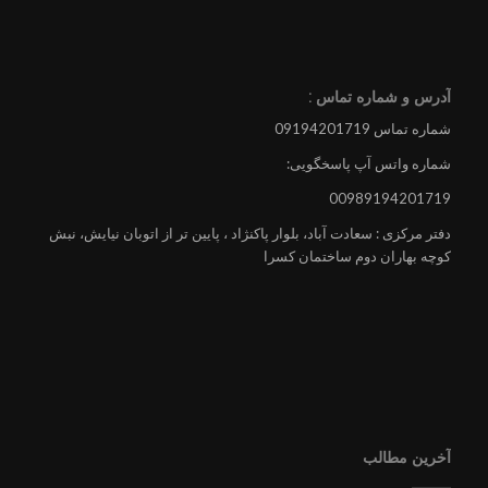
آدرس و شماره تماس :
شماره تماس 09194201719
شماره واتس آپ پاسخگویی:
00989194201719
دفتر مرکزی : سعادت آباد، بلوار پاکنژاد ، پایین تر از اتوبان نیایش، نبش
کوچه بهاران دوم ساختمان کسرا
آخرین مطالب