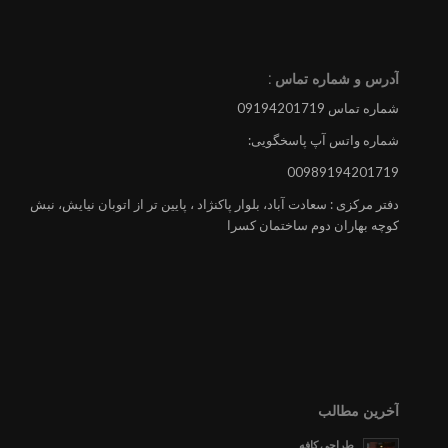
آدرس و شماره تماس :
شماره تماس 09194201719
شماره واتس آپ پاسخگویی:
00989194201719
دفتر مرکزی : سعادت آباد، بلوار پاکنژاد ، پایین تر از اتوبان نیایش، نبش
کوچه بهاران دوم ساختمان کسرا
آخرین مطالب
طراحی کافه