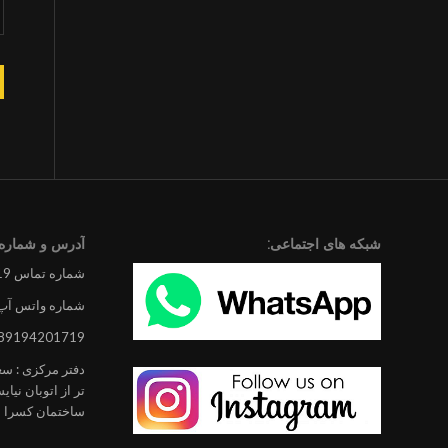
شبکه های اجتماعی:
آدرس و شماره 
شماره تماس 09194201719
شماره واتس آپ
89194201719
دفتر مرکزی : سعاد
تر از اتوبان نیا
ساختمان کسرا