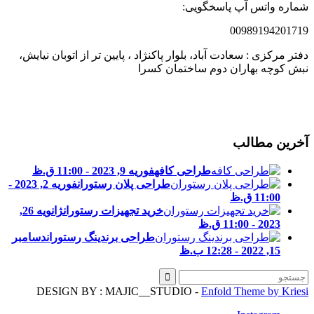
ماره واتس آپ پاسخگویی:
0098919420171
فتر مرکزی : سعادت آباد، بلوار پاکنژاد ، پایین تر از اتوبان نیایش،
بش کوچه بهاران دوم ساختمان کسرا
خرین مطالب
طراحی کافه
فوریه 9, 2023 - 11:00 ق.ظ
طراحی پلان رستوران
فوریه 2, 2023 -
11:00 ق.ظ
خرید تجهیزات رستوران
ژانویه 26,
2023 - 11:00 ق.ظ
طراحی برندینگ رستوران
دسامبر
15, 2022 - 12:28 ب.ظ
DESIGN BY : MAJIC__STUDIO -
Enfold Theme by Kries