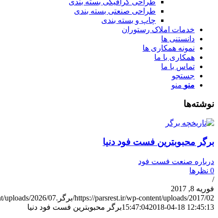
طراحی گرافیکی بسته بندی
طراحی صنعتی بسته بندی
چاپ و بسته بندی
خدمات املاک رستوران
دانستنی ها
نمونه همکاری ها
همکاری با ما
تماس با ما
جستجو
منو
منو
نوشته‌ها
برگر محبوبترین فست فود دنیا
درباره صنعت فست فود
0 نظرها
/
فوریه 8, 2017
https://parsrest.ir/wp-content/uploads/2017/02/برگر.jpg
rest.ir/wp-content/uploads/2026/07
2018-04-18 12:45:13
15:47:04
برگر محبوبترین فست فود دنیا