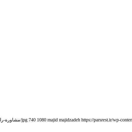
https://pars/مشاوره-راه-اندازی-رستوران-پارس-2.png
majid majidzadeh
1080
740