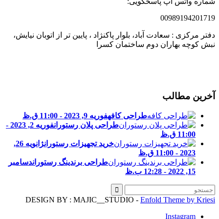
ماره واتس آپ پاسخگویی:
0098919420171
فتر مرکزی : سعادت آباد، بلوار پاکنژاد ، پایین تر از اتوبان نیایش،
بش کوچه بهاران دوم ساختمان کسرا
خرین مطالب
طراحی کافه
فوریه 9, 2023 - 11:00 ق.ظ
طراحی پلان رستوران
فوریه 2, 2023 -
11:00 ق.ظ
خرید تجهیزات رستوران
ژانویه 26,
2023 - 11:00 ق.ظ
طراحی برندینگ رستوران
دسامبر
15, 2022 - 12:28 ب.ظ
DESIGN BY : MAJIC__STUDIO -
Enfold Theme by Kries
Instagram