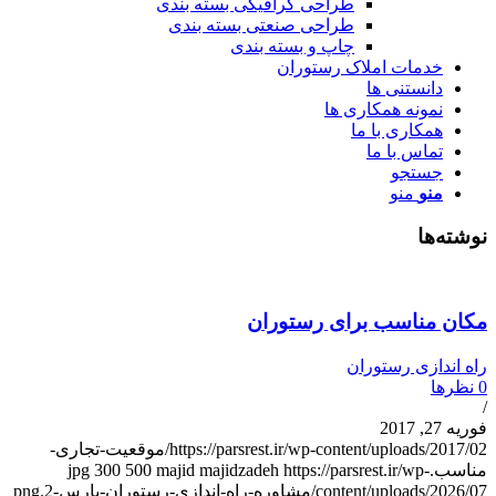
طراحی گرافیکی بسته بندی
طراحی صنعتی بسته بندی
چاپ و بسته بندی
خدمات املاک رستوران
دانستنی ها
نمونه همکاری ها
همکاری با ما
تماس با ما
جستجو
منو
منو
وشته‌ها
کان مناسب برای رستوران
اه اندازی رستوران
نظرها
وریه 27, 2017
https://parsrest.ir/wp-content/uploads/2017/02/موقعیت-تجاری-
ناسب.jpg
https://parsrest.ir/wp-
majid majidzadeh
500
300
content/uploads/2026/0/مشاوره-راه-اندازی-رستوران-پارس-2.png