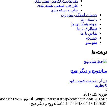
طراحی گرافیکی بسته بندی
طراحی صنعتی بسته بندی
چاپ و بسته بندی
خدمات املاک رستوران
دانستنی ها
نمونه همکاری ها
همکاری با ما
تماس با ما
جستجو
منو
منو
نوشته‌ها
ساندویچ و دیگر هیچ
درباره صنعت فست فود
0 نظرها
/
فوریه 25, 2017
https://parsrest.ir/wp-content/uploads/2017/02/ساندویچ.jpg
/wp-content/uploads/2026/07
2018-04-18 12:56:01
15:14:56
ساندویچ و دیگر هیچ