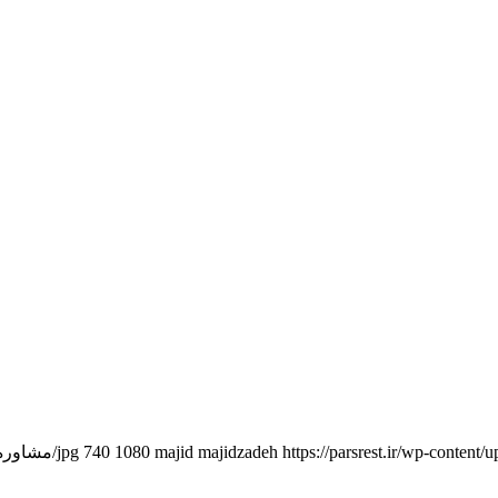
https://parsrest.ir/مشاوره-راه-اندازی-رستوران-پارس-2.png
majid majidzadeh
1080
740