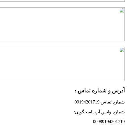
درس و شماره تماس :
ماره تماس 09194201719
ماره واتس آپ پاسخگویی:
0098919420171