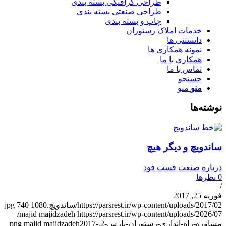
طراحی گرافیکی بسته بندی
طراحی صنعتی بسته بندی
چاپ و بسته بندی
خدمات املاک رستوران
دانستنی ها
نمونه همکاری ها
همکاری با ما
تماس با ما
جستجو
منو
منو
وشته‌ها
اندویچ و دیگر هیچ
رباره صنعت فست فود
نظرها
وریه 25, 2017
https://parsrest.ir/wp-content/uploads/2017/0/ساندویچ.jpg
1080
740
https://parsrest.ir/wp-content/uploads/2026/07/
majid majidzadeh
شاوره-راه-اندازی-رستوران-پارس-2.png
2017-
majid majidzadeh