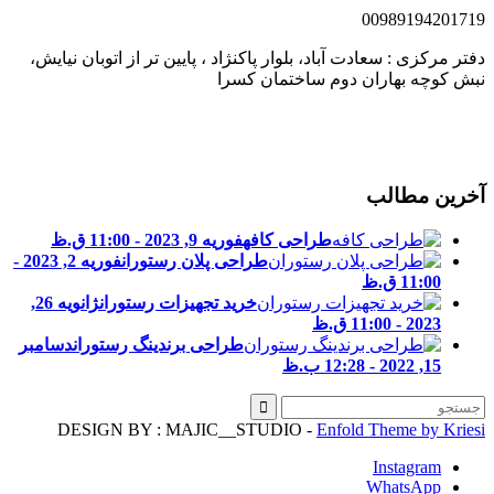
0098919420171
فتر مرکزی : سعادت آباد، بلوار پاکنژاد ، پایین تر از اتوبان نیایش،
بش کوچه بهاران دوم ساختمان کسرا
خرین مطالب
طراحی کافه
فوریه 9, 2023 - 11:00 ق.ظ
طراحی پلان رستوران
فوریه 2, 2023 -
11:00 ق.ظ
خرید تجهیزات رستوران
ژانویه 26,
2023 - 11:00 ق.ظ
طراحی برندینگ رستوران
دسامبر
15, 2022 - 12:28 ب.ظ
DESIGN BY : MAJIC__STUDIO -
Enfold Theme by Kries
Instagram
WhatsApp