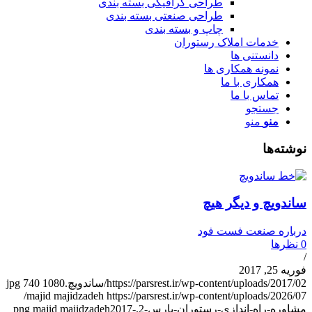
طراحی گرافیکی بسته بندی
طراحی صنعتی بسته بندی
چاپ و بسته بندی
خدمات املاک رستوران
دانستنی ها
نمونه همکاری ها
همکاری با ما
تماس با ما
جستجو
منو
منو
وشته‌ها
اندویچ و دیگر هیچ
رباره صنعت فست فود
نظرها
وریه 25, 2017
https://parsrest.ir/wp-content/uploads/2017/0/ساندویچ.jpg
1080
740
https://parsrest.ir/wp-content/uploads/2026/07/
majid majidzadeh
شاوره-راه-اندازی-رستوران-پارس-2.png
2017-
majid majidzadeh