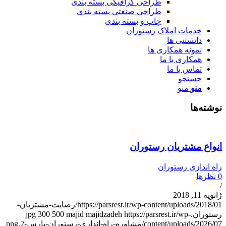
طراحی گرافیکی بسته بندی
طراحی صنعتی بسته بندی
چاپ و بسته بندی
خدمات املاک رستوران
دانستنی ها
نمونه همکاری ها
همکاری با ما
تماس با ما
جستجو
منو
منو
وشته‌ها
نواع مشتریان رستوران
اه اندازی رستوران
نظرها
انویه 11, 2018
https://parsrest.ir/wp-content/uploads/2018/01/رضایت-مشتریان-
ستوران.jpg
https://parsrest.ir/wp-
majid majidzadeh
500
300
content/uploads/2026/0/مشاوره-راه-اندازی-رستوران-پارس-2.png