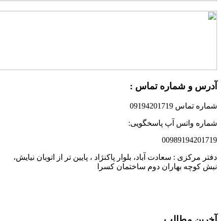
درس و شماره تماس :
ماره تماس 09194201719
ماره واتس آپ پاسخگویی:
0098919420171
فتر مرکزی : سعادت آباد، بلوار پاکنژاد ، پایین تر از اتوبان نیایش،
بش کوچه بهاران دوم ساختمان کسرا
خرین مطالب